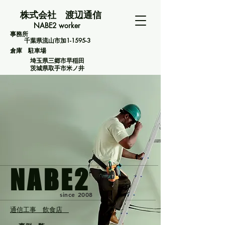
株式会社 渡辺通信
NABE2 worker
事務所
千葉県流山市加1-1595-3
​ 倉庫 駐車場
埼玉県三郷市早稲田
茨城県取手市米ノ井
​NABE2
​since 2008
通信工事 飲食店